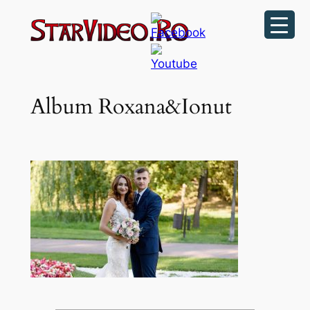
Sari
la
conținut
Album Roxana&Ionut