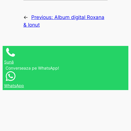
←
Previous:
Album digital Roxana
& Ionut
Sună
Converseaza pe WhatsApp!
WhatsApp