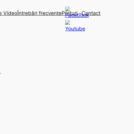
e Video
Întrebări frecvente
Preturi
Contact
n