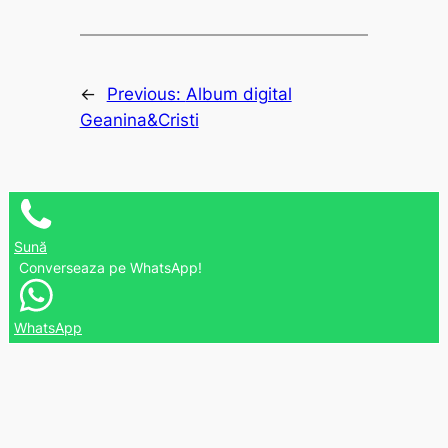
←
Previous:
Album digital
Geanina&Cristi
Sună
Converseaza pe WhatsApp!
WhatsApp