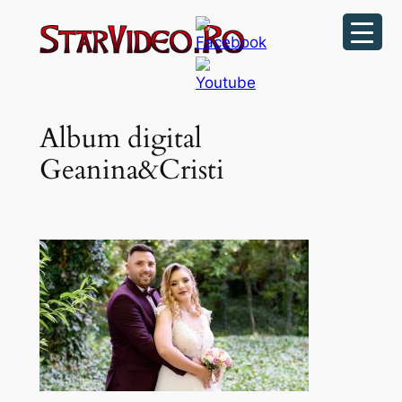
Sari
la
conținut
Album digital
Geanina&Cristi