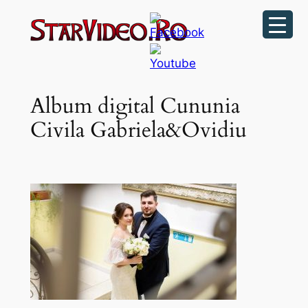
Sari
la
conținut
Album digital Cununia
Civila Gabriela&Ovidiu