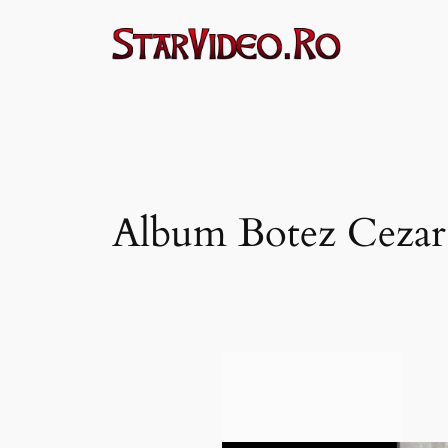
Sari
la
conținut
Album Botez Cezar