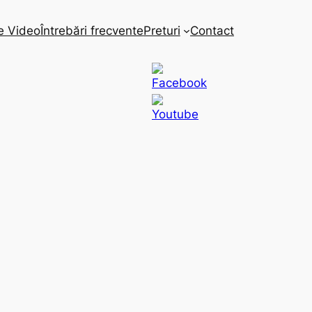
e Video
Întrebări frecvente
Preturi
Contact