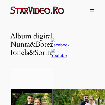
Sari
la
conținut
Album digital
Nunta&Botez
Ionela&Sorin