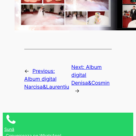
Next:
Album
←
Previous:
digital
Album digital
Denisa&Cosmin
Narcisa&Laurentiu
→
Sună
Converseaza pe WhatsApp!